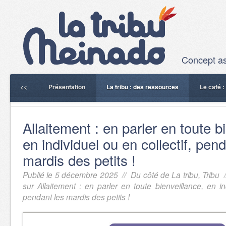
Concept ass
<<
Présentation
La tribu : des ressources
Le café 
Allaitement : en parler en toute b
en individuel ou en collectif, pen
mardis des petits !
Publié le 5 décembre 2025 //
Du côté de La tribu
,
Tribu
/
sur Allaitement : en parler en toute bienveillance, en ind
pendant les mardis des petits !