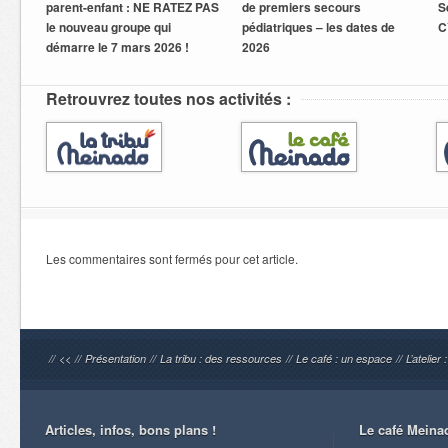
parent-enfant : NE RATEZ PAS
de premiers secours
S
le nouveau groupe qui
pédiatriques – les dates de
C
démarre le 7 mars 2026 !
2026
Retrouvrez toutes nos activités :
Les commentaires sont fermés pour cet article.
//
<<
//
Présentation
//
La tribu : des ressources
//
Le café : un espace
//
L’atelier
Articles, infos, bons plans !
Le café Meina