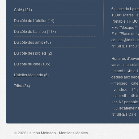
6 place du Lycé
Café
(121)
13001 Marseille
Du côté de L'atelier
(14)
Portable TRIBU 
Fixe "Mocquet" :
Du côté de La tribu
(117)
Fixe "Place du l
contact@latrib
Du côté des amis
(40)
N° SIRET Tribu 
Du côté des projets
(2)
Horaires d'ouvert
Du côté du café
(135)
vacances scolair
- mardi : 14h à 
L'atelier Meinado
(6)
dédiés aux béb
- mercredi : caf
Tribu
(84)
- vendredi : 14h 
- samedi : 14h 
>>> N° portable
>>> lecafemei
N° SIRET Café 
© 2026
La tribu Meinado
-
Mentions légales