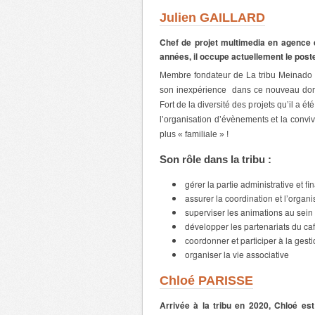
Julien GAILLARD
Chef de projet multimedia en agence 
années, il occupe actuellement le poste
Membre fondateur de La tribu Meinado 
son inexpérience dans ce nouveau domai
Fort de la diversité des projets qu’il a 
l’organisation d’évènements et la convivi
plus « familiale » !
Son rôle dans la tribu :
gérer la partie administrative et fi
assurer la coordination et l’organ
superviser les animations au sein
développer les partenariats du ca
coordonner et participer à la ges
organiser la vie associative
Chloé PARISSE
Arrivée à la tribu en 2020, Chloé es