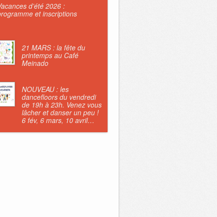
Vacances d’été 2026 :
programme et inscriptions
21 MARS : la fête du
printemps au Café
Meinado
NOUVEAU : les
dancefloors du vendredi
de 19h à 23h. Venez vous
lâcher et danser un peu !
6 fév, 6 mars, 10 avril…