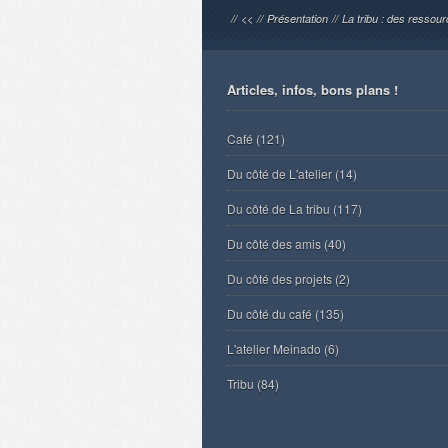
//
<<
//
Présentation
//
La tribu : des ressou
Articles, infos, bons plans !
Café
(121)
Du côté de L'atelier
(14)
Du côté de La tribu
(117)
Du côté des amis
(40)
Du côté des projets
(2)
Du côté du café
(135)
L'atelier Meinado
(6)
Tribu
(84)