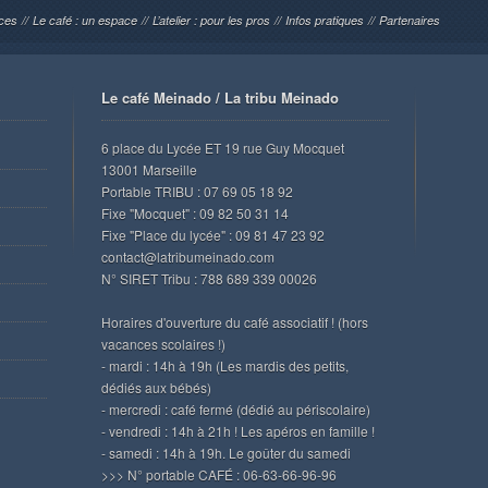
rces
//
Le café : un espace
//
L’atelier : pour les pros
//
Infos pratiques
//
Partenaires
Le café Meinado / La tribu Meinado
6 place du Lycée ET 19 rue Guy Mocquet
13001 Marseille
Portable TRIBU : 07 69 05 18 92
Fixe "Mocquet" : 09 82 50 31 14
Fixe "Place du lycée" : 09 81 47 23 92
contact@latribumeinado.com
N° SIRET Tribu : 788 689 339 00026
Horaires d'ouverture du café associatif ! (hors
vacances scolaires !)
- mardi : 14h à 19h (Les mardis des petits,
dédiés aux bébés)
- mercredi : café fermé (dédié au périscolaire)
- vendredi : 14h à 21h ! Les apéros en famille !
- samedi : 14h à 19h. Le goûter du samedi
>>> N° portable CAFÉ : 06-63-66-96-96