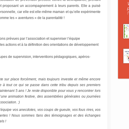
t proposant un accompagnement à leurs parents. Elle a puisé
rsonnelle, car elle est elle-même maman et qu’elle expérimente
!
me les « aventures » de la parentalité !
ons prévues par l’association et superviser l’équipe
lles actions et à la définition des orientations de développement
roupes de supervision, interventions pédagogiques, apéros-
e sur place forcément, mais toujours investie et même encore
e à tout ce qui se passe dans cette tribu depuis ses premiers
aintenant 5 ans ! J
e reste disponible pour vous y rencontrer lors
d’une animation festive, des assemblées générales ou journées
ssociation. :)
’équipe vos anecdotes, vos coups de gueule, vos fous rires, vos
vertes ! Nous sommes fans des témoignages et des échanges
ls !