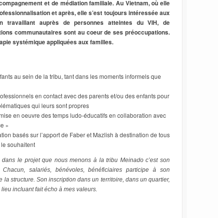
compagnement et de médiation familiale. Au Vietnam, où elle
fessionnalisation et après, elle s’est toujours intéressée aux
n travaillant auprès de personnes atteintes du VIH, de
tions communautaires sont au coeur de ses préoccupations.
rapie systémique appliquées aux familles.
ants au sein de la tribu, tant dans les moments informels que
rofessionnels en contact avec des parents et/ou des enfants pour
lématiques qui leurs sont propres
la mise en oeuvre des temps ludo-éducatifs en collaboration avec
ce »
ion basés sur l’apport de Faber et Mazlish à destination de tous
 le souhaitent
dans le projet que nous menons à la tribu Meinado c’est son
f. Chacun, salariés, bénévoles, bénéficiaires participe à son
e la structure. Son inscription dans un territoire, dans un quartier,
n lieu incluant fait écho à mes valeurs.