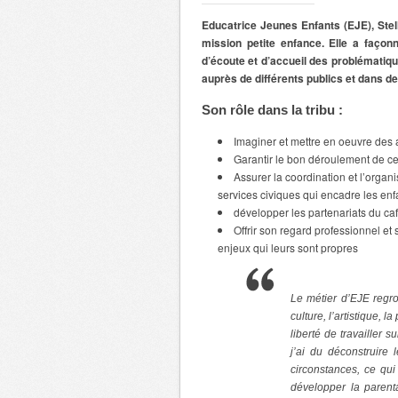
Educatrice Jeunes Enfants (EJE), Stel
mission petite enfance. Elle a façon
d’écoute et d’accueil des problématiqu
auprès de différents publics et dans d
Son rôle dans la tribu :
Imaginer et mettre en oeuvre des 
Garantir le bon déroulement de ces
Assurer la coordination et l’organi
services civiques qui encadre les enf
développer les partenariats du ca
Offrir son regard professionnel et
enjeux qui leurs sont propres
Le métier d’EJE regrou
culture, l’artistique, l
liberté de travailler 
j’ai du déconstruire
circonstances, ce qui
développer la parent