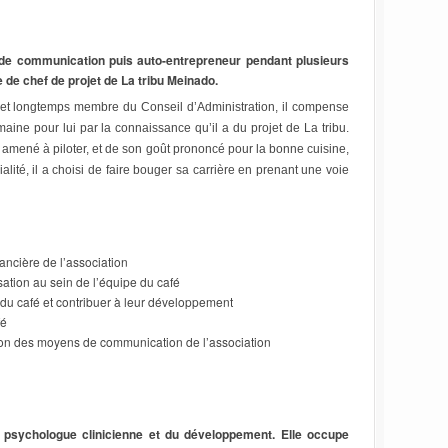
de communication puis auto-entrepreneur pendant plusieurs
 de chef de projet de La tribu Meinado.
et longtemps membre du Conseil d’Administration, il compense
ne pour lui par la connaissance qu’il a du projet de La tribu.
été amené à piloter, et de son goût prononcé pour la bonne cuisine,
alité, il a choisi de faire bouger sa carrière en prenant une voie
nancière de l’association
isation au sein de l’équipe du café
 du café et contribuer à leur développement
fé
tion des moyens de communication de l’association
t psychologue clinicienne et du développement. Elle occupe