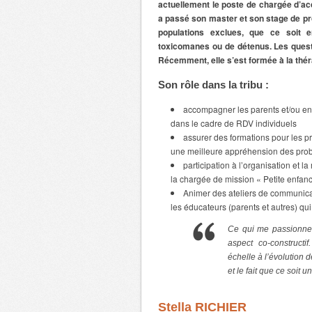
actuellement le poste de chargée d’ac
a passé son master et son stage de pro
populations exclues, que ce soit e
toxicomanes ou de détenus. Les ques
Récemment, elle s’est formée à la thé
Son rôle dans la tribu :
accompagner les parents et/ou enf
dans le cadre de RDV individuels
assurer des formations pour les p
une meilleure appréhension des prob
participation à l’organisation et 
la chargée de mission « Petite enfan
Animer des ateliers de communicat
les éducateurs (parents et autres) qui
Ce qui me passionne 
aspect co-constructi
échelle à l’évolution d
et le fait que ce soit u
Stella RICHIER