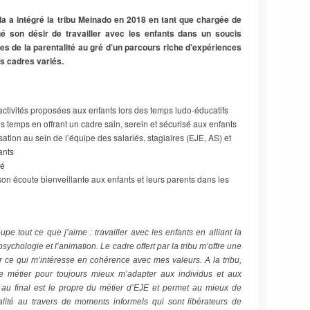
la a intégré la tribu Meinado en 2018 en tant que chargée de
né son désir de travailler avec les enfants dans un soucis
es de la parentalité au gré d’un parcours riche d’expériences
es cadres variés.
activités proposées aux enfants lors des temps ludo-éducatifs
 temps en offrant un cadre sain, serein et sécurisé aux enfants
sation au sein de l’équipe des salariés, stagiaires (EJE, AS) et
ants
fé
 son écoute bienveillante aux enfants et leurs parents dans les
pe tout ce que j’aime : travailler avec les enfants en alliant la
a psychologie et l’animation. Le cadre offert par la tribu m’offre une
sur ce qui m’intéresse en cohérence avec mes valeurs. A la tribu,
 le métier pour toujours mieux m’adapter aux individus et aux
 au final est le propre du métier d’EJE et permet au mieux de
alité au travers de moments informels qui sont libérateurs de