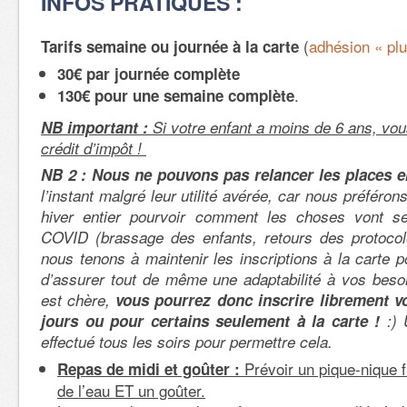
INFOS PRATIQUES :
(
adhésion « plu
Tarifs semaine ou journée à la carte
30€ par journée complète
.
130€ pour une semaine complète
NB important :
Si votre enfant a moins de 6 ans, vou
crédit d’impôt !
NB 2 :
Nous ne pouvons pas relancer les places e
l’instant malgré leur utilité avérée, car nous préféron
hiver entier pourvoir comment les choses vont se
COVID (brassage des enfants, retours des protoco
nous tenons à maintenir les inscriptions à la carte p
d’assurer tout de même une adaptabilité à vos beso
est chère,
vous pourrez donc inscrire librement v
jours ou pour certains seulement à la carte !
:) 
effectué tous les soirs pour permettre cela.
Prévoir un pique-nique f
Repas de midi et goûter :
de l’eau ET un goûter.