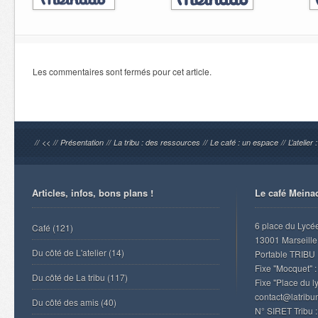
Les commentaires sont fermés pour cet article.
//
<<
//
Présentation
//
La tribu : des ressources
//
Le café : un espace
//
L’atelier
Articles, infos, bons plans !
Le café Meina
6 place du Lycé
Café
(121)
13001 Marseille
Du côté de L'atelier
(14)
Portable TRIBU 
Fixe "Mocquet" :
Du côté de La tribu
(117)
Fixe "Place du l
contact@latrib
Du côté des amis
(40)
N° SIRET Tribu 