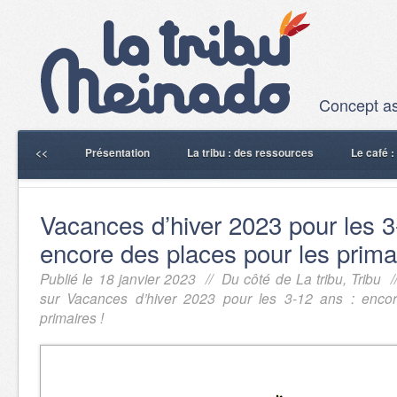
Concept ass
<<
Présentation
La tribu : des ressources
Le café 
Vacances d’hiver 2023 pour les 3
encore des places pour les primai
Publié le 18 janvier 2023 //
Du côté de La tribu
,
Tribu
/
sur Vacances d’hiver 2023 pour les 3-12 ans : enco
primaires !