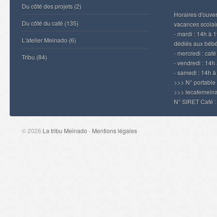
Du côté des projets
(2)
Horaires d'ouvert
Du côté du café
(135)
vacances scolair
- mardi : 14h à 
L'atelier Meinado
(6)
dédiés aux béb
- mercredi : caf
Tribu
(84)
- vendredi : 14h 
- samedi : 14h 
>>> N° portable
>>> lecafemei
N° SIRET Café 
© 2026
La tribu Meinado
-
Mentions légales