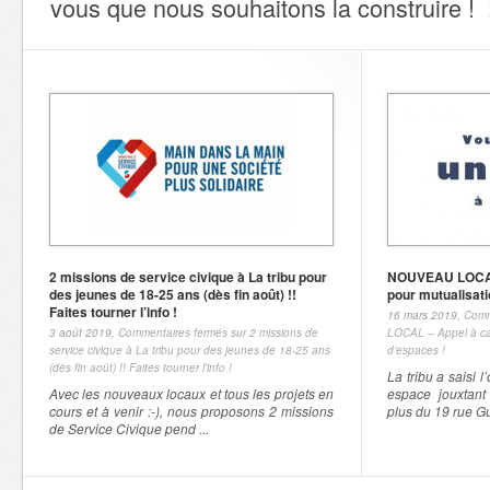
vous que nous souhaitons la construire ! :
2 missions de service civique à La tribu pour
NOUVEAU LOCAL 
des jeunes de 18-25 ans (dès fin août) !!
pour mutualisati
Faites tourner l’info !
16 mars 2019,
Comm
3 août 2019,
Commentaires fermés
sur 2 missions de
LOCAL – Appel à ca
service civique à La tribu pour des jeunes de 18-25 ans
d’espaces !
(dès fin août) !! Faites tourner l’info !
La tribu a saisi 
Avec les nouveaux locaux et tous les projets en
espace jouxtan
cours et à venir :-), nous proposons 2 missions
plus du 19 rue G
de Service Civique pend ...