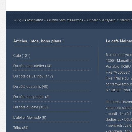
//
<<
//
Présentation
//
La tribu : des ressources
//
Le café : un espace
//
L’atelier
Articles, infos, bons plans !
Le café Meina
6 place du Lycé
Café
(121)
13001 Marseille
Du côté de L'atelier
(14)
Portable TRIBU 
Fixe "Mocquet" :
Du côté de La tribu
(117)
Fixe "Place du l
contact@latrib
Du côté des amis
(40)
N° SIRET Tribu 
Du côté des projets
(2)
Horaires d'ouvert
Du côté du café
(135)
vacances scolair
- mardi : 14h à 
L'atelier Meinado
(6)
dédiés aux béb
- mercredi : caf
Tribu
(84)
- vendredi : 14h 