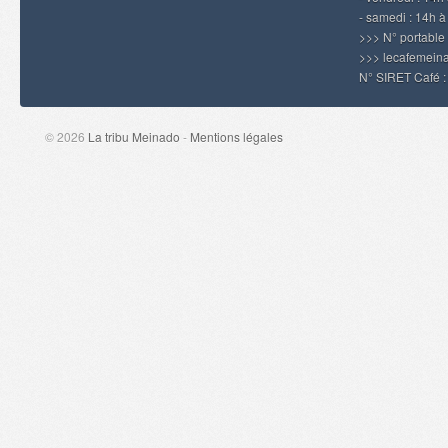
- samedi : 14h 
>>> N° portable
>>> lecafemei
N° SIRET Café 
© 2026
La tribu Meinado
-
Mentions légales