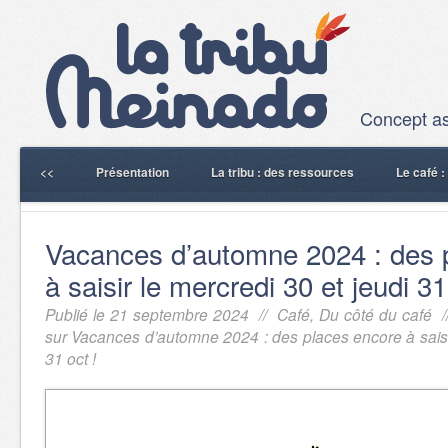
Concept ass
<<
Présentation
La tribu : des ressources
Le café 
Vacances d’automne 2024 : des 
à saisir le mercredi 30 et jeudi 31
Publié le 21 septembre 2024 //
Café
,
Du côté du café
/
sur Vacances d’automne 2024 : des places encore à saisir
31 oct !