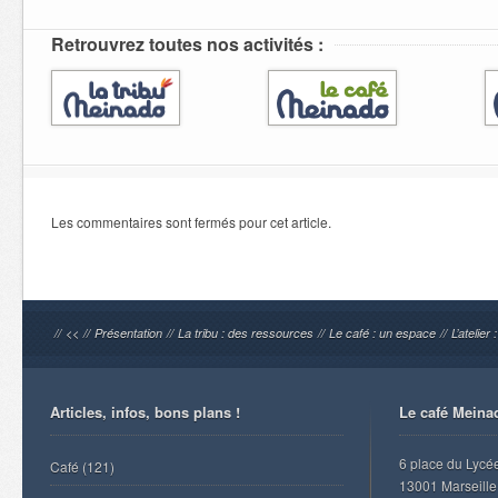
Retrouvrez toutes nos activités :
Les commentaires sont fermés pour cet article.
//
<<
//
Présentation
//
La tribu : des ressources
//
Le café : un espace
//
L’atelier
Articles, infos, bons plans !
Le café Meina
6 place du Lycé
Café
(121)
13001 Marseille