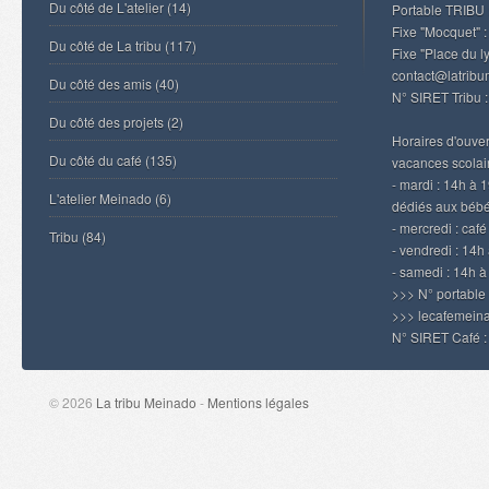
Du côté de L'atelier
(14)
Portable TRIBU 
Fixe "Mocquet" :
Du côté de La tribu
(117)
Fixe "Place du l
contact@latrib
Du côté des amis
(40)
N° SIRET Tribu 
Du côté des projets
(2)
Horaires d'ouvert
Du côté du café
(135)
vacances scolair
- mardi : 14h à 
L'atelier Meinado
(6)
dédiés aux béb
- mercredi : caf
Tribu
(84)
- vendredi : 14h 
- samedi : 14h 
>>> N° portable
>>> lecafemei
N° SIRET Café 
© 2026
La tribu Meinado
-
Mentions légales