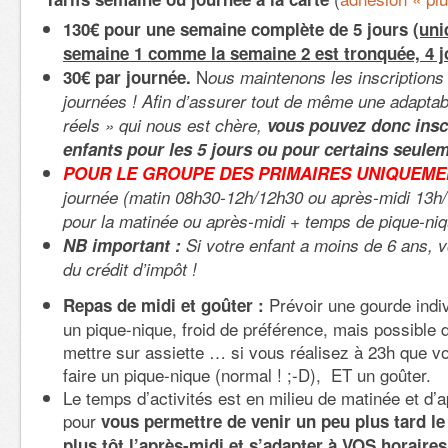
130€ pour une semaine complète de 5 jours
(uni
semaine 1 comme la semaine 2 est tronquée, 4 j
N
30€ par journée.
ous maintenons les inscriptions 
journées ! Afin d’assurer tout de même une adaptabi
réels » qui nous est chère,
vous
pouvez donc insc
enfants pour les 5 jours ou pour certains seuleme
POUR LE GROUPE DES PRIMAIRES UNIQUEME
journée (matin 08h30-12h/12h30 ou après-midi 13h
pour la matinée ou après-midi + temps de pique-niq
NB important :
Si votre enfant a moins de 6 ans, 
du crédit d’impôt !
Prévoir une gourde indiv
Repas de midi et goûter :
un pique-nique, froid de préférence, mais possible d
mettre sur assiette … si vous réalisez à 23h que v
faire un pique-nique (normal ! ;-D), ET un goûter.
Le temps d’activités est en milieu de matinée et d’
pour
vous
permettre de venir un peu plus tard le 
plus tôt l’après-midi et s’adapter à VOS horaires