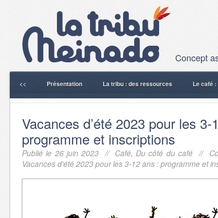
Concept ass
<<
Présentation
La tribu : des ressources
Le café 
Vacances d’été 2023 pour les 3-1
programme et inscriptions
Publié le 26 juin 2023 //
Café
,
Du côté du café
//
Co
Vacances d’été 2023 pour les 3-12 ans : programme et ins