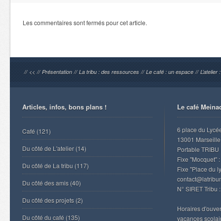
Les commentaires sont fermés pour cet article.
//
<<
//
Présentation
//
La tribu : des ressources
//
Le café : un espace
//
L’atelier
Articles, infos, bons plans !
Le café Meina
6 place du Lycé
Café
(121)
13001 Marseille
Du côté de L'atelier
(14)
Portable TRIBU 
Fixe "Mocquet" :
Du côté de La tribu
(117)
Fixe "Place du l
contact@latrib
Du côté des amis
(40)
N° SIRET Tribu 
Du côté des projets
(2)
Horaires d'ouvert
Du côté du café
(135)
vacances scolair