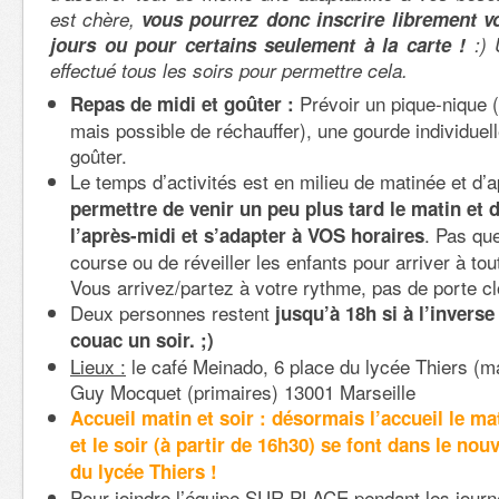
est chère,
vous pourrez donc inscrire librement v
jours ou pour certains seulement à la carte !
:) 
effectué tous les soirs pour permettre cela.
Prévoir un pique-nique (
Repas de midi et goûter :
mais possible de réchauffer), une gourde individuel
goûter.
Le temps d’activités est en milieu de matinée et d’
permettre de venir un peu plus tard le matin et d
. Pas que
l’après-midi et s’adapter à VOS horaires
course ou de réveiller les enfants pour arriver à tout 
Vous arrivez/partez à votre rythme, pas de porte clo
Deux personnes restent
jusqu’à 18h si à l’inverse
couac un soir. ;)
Lieux :
le café Meinado, 6 place du lycée Thiers (ma
Guy Mocquet (primaires) 13001 Marseille
Accueil matin et soir : désormais l’accueil le m
et le soir (à partir de 16h30) se font dans le nou
du lycée Thiers !
Pour joindre l’équipe SUR PLACE pendant les journ