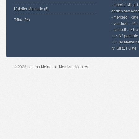
- mardi : 14h à 
L'atelier Meinado
(6)
dédiés aux béb
- mercredi : caf
Tribu
(84)
- vendredi : 14h 
- samedi : 14h 
>>> N° portable
>>> lecafemei
N° SIRET Café 
© 2026
La tribu Meinado
-
Mentions légales