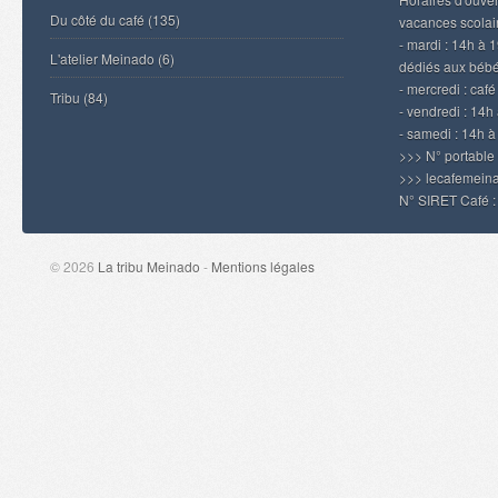
Du côté du café
(135)
vacances scolair
- mardi : 14h à 
L'atelier Meinado
(6)
dédiés aux béb
- mercredi : caf
Tribu
(84)
- vendredi : 14h 
- samedi : 14h 
>>> N° portable
>>> lecafemei
N° SIRET Café 
© 2026
La tribu Meinado
-
Mentions légales