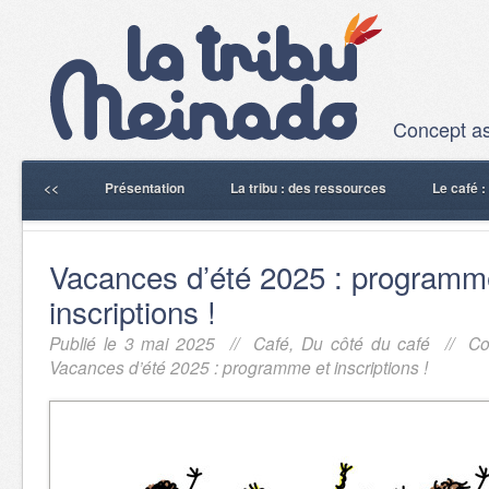
Concept ass
<<
Présentation
La tribu : des ressources
Le café 
Vacances d’été 2025 : programm
inscriptions !
Publié le 3 mai 2025 //
Café
,
Du côté du café
//
Co
Vacances d’été 2025 : programme et inscriptions !