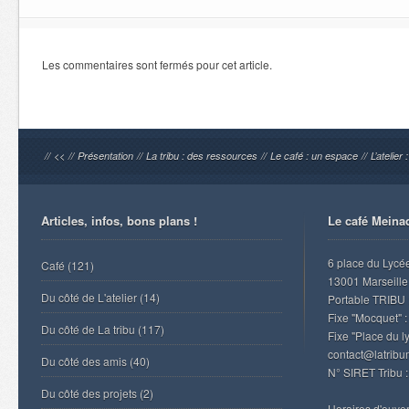
Les commentaires sont fermés pour cet article.
//
<<
//
Présentation
//
La tribu : des ressources
//
Le café : un espace
//
L’atelier
Articles, infos, bons plans !
Le café Meina
6 place du Lycé
Café
(121)
13001 Marseille
Du côté de L'atelier
(14)
Portable TRIBU 
Fixe "Mocquet" :
Du côté de La tribu
(117)
Fixe "Place du l
contact@latrib
Du côté des amis
(40)
N° SIRET Tribu 
Du côté des projets
(2)
Horaires d'ouvert