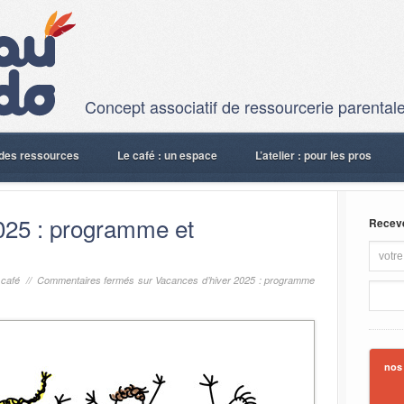
Concept associatif de ressourcerie parentale
: des ressources
Le café : un espace
L’atelier : pour les pros
025 : programme et
Recevez
 café
//
Commentaires fermés
sur Vacances d’hiver 2025 : programme
nos