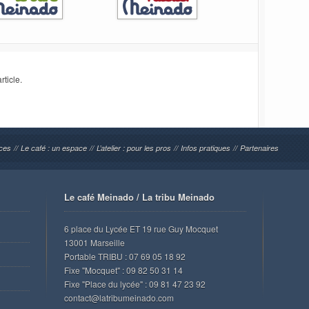
ticle.
rces
//
Le café : un espace
//
L’atelier : pour les pros
//
Infos pratiques
//
Partenaires
Le café Meinado / La tribu Meinado
6 place du Lycée ET 19 rue Guy Mocquet
13001 Marseille
Portable TRIBU : 07 69 05 18 92
Fixe "Mocquet" : 09 82 50 31 14
Fixe "Place du lycée" : 09 81 47 23 92
contact@latribumeinado.com