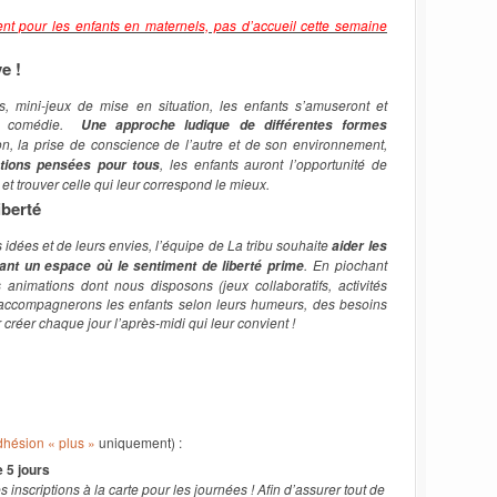
pour les enfants en maternels, pas d’accueil cette semaine
ve !
s, mini-jeux de mise en situation, les enfants s’amuseront et
 de comédie.
Une approche ludique de différentes formes
on, la prise de conscience de l’autre et de son environnement,
, les enfants auront l’opportunité de
ations pensées pour tous
et trouver celle qui leur correspond le mieux.
iberté
s idées et de leurs envies, l’équipe de La tribu souhaite
aider les
. En piochant
frant un espace où le sentiment de liberté prime
animations dont nous disposons (jeux collaboratifs, activités
s accompagnerons les enfants selon leurs humeurs, des besoins
 créer chaque jour l’après-midi qui leur convient !
dhésion « plus »
uniquement) :
 5 jours
 inscriptions à la carte pour les journées ! Afin d’assurer tout de