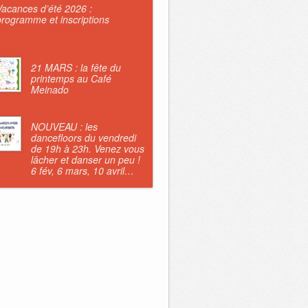
Vacances d’été 2026 :
programme et inscriptions
21 MARS : la fête du
printemps au Café
Meinado
NOUVEAU : les
dancefloors du vendredi
de 19h à 23h. Venez vous
lâcher et danser un peu !
6 fév, 6 mars, 10 avril…