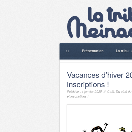
<<
Présentation
La tribu 
Vacances d’hiver 2
inscriptions !
Publié le 11 janvier 2025 //
Café
,
Du côté du
et inscriptions !