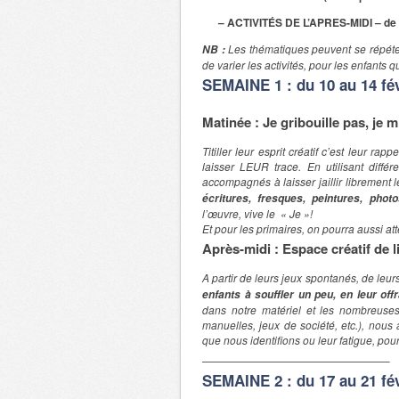
– ACTIVITÉS DE L’APRES-MIDI – de
Les thématiques peuvent se répéte
NB :
de varier les activités, pour les enfants
SEMAINE 1 : du 10 au 14 fév
Matinée :
Je gribouille pas, je 
Titiller leur esprit créatif c’est leur ra
laisser LEUR trace. En utilisant diffé
accompagnés à laisser jaillir librement l
écritures, fresques, peintures, photo
l’œuvre, vive le « Je »!
Et pour les primaires, on pourra aussi a
Après-midi : Espace créatif de l
A partir de leurs jeux spontanés, de leur
enfants à souffler un peu, en leur of
dans notre matériel et les nombreuses 
manuelles, jeux de société, etc.), nou
que nous identifions ou leur fatigue, pour
—————————————————–
SEMAINE 2 : du 17 au 21 fév