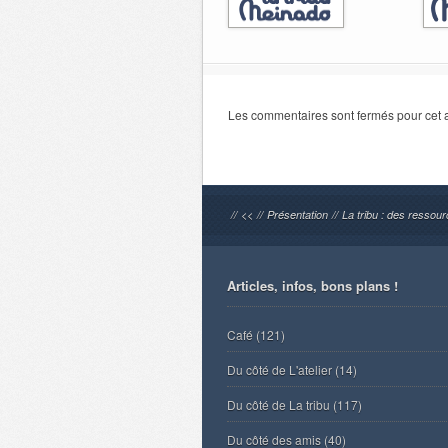
Les commentaires sont fermés pour cet ar
//
<<
//
Présentation
//
La tribu : des ressou
Articles, infos, bons plans !
Café
(121)
Du côté de L'atelier
(14)
Du côté de La tribu
(117)
Du côté des amis
(40)