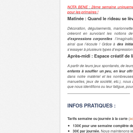
NOTA BENE : 2ème semaine uniquement 
pour les primaires !
Matinée :
Quand le rideau se lè
Décoration, déguisements, marionnette
créeront en survolant les notions
l’imaginati
d’expressions corporelles
ainsi que l’écoute ! Grâce à
des initi
s’essayer à plusieurs types d’expression 
Après-midi : Espace créatif de l
A partir de leurs jeux spontanés, de leur
enfants à souffler un peu, en leur of
dans notre matériel et les nombreuses 
manuelles, jeux de société, etc.), nou
que nous identifions ou leur fatigue, pour
—————————————————–
INFOS PRATIQUES :
Tarifs semaine ou journée à la carte
(
a
130€ pour une semaine complète de
30€ par journée.
N
ous maintenons les