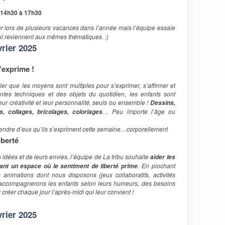
 14h30 à 17h30
r lors de plusieurs vacances dans l’année mais l’équipe essaie
 qui reviennent aux mêmes thématiques. :)
rier 2025
m’exprime !
ppeler que les moyens sont multiples pour s’exprimer, s’affirmer et
rentes techniques et des objets du quotidien, les enfants sont
eur créativité et leur personnalité, seuls ou ensemble !
Dessins,
… Peu importe l’âge ou
s, collages, bricolages, coloriages
ttendre d’eux qu’ils s’expriment cette semaine…corporellement
iberté
s idées et de leurs envies, l’équipe de La tribu souhaite
aider les
. En piochant
frant un espace où le sentiment de liberté prime
animations dont nous disposons (jeux collaboratifs, activités
s accompagnerons les enfants selon leurs humeurs, des besoins
 créer chaque jour l’après-midi qui leur convient !
rier 2025