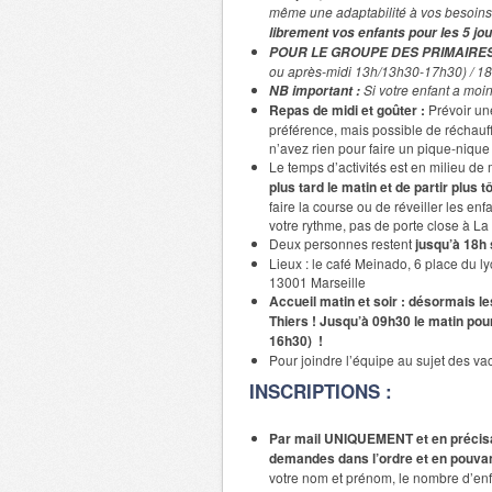
même une adaptabilité à vos besoins 
librement vos enfants pour les 5 jou
POUR LE GROUPE DES PRIMAIRE
ou après-midi 13h/13h30-17h30) / 18
Si votre enfant a moin
NB important :
Repas de midi et goûter :
Prévoir une
préférence, mais possible de réchauff
n’avez rien pour faire un pique-nique 
Le temps d’activités est en milieu de
plus tard le matin et de partir plus 
faire la course ou de réveiller les enfa
votre rythme, pas de porte close à La t
Deux personnes restent
jusqu’à 18h s
Lieux : le café Meinado, 6 place du l
13001 Marseille
Accueil matin et soir : désormais le
Thiers ! Jusqu’à 09h30 le matin pour
16h30) !
Pour joindre l’équipe au sujet des 
INSCRIPTIONS :
Par mail UNIQUEMENT et en préci
demandes dans l’ordre et en pouvan
votre nom et prénom, le nombre d’enf