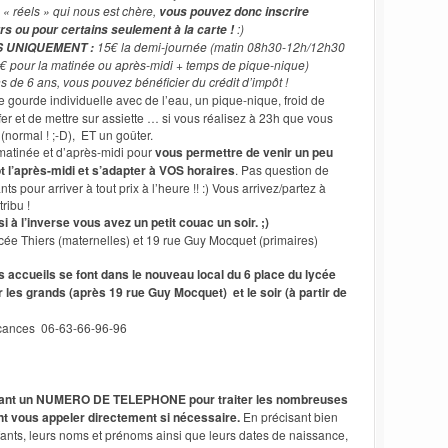
« réels » qui nous est chère,
vous
pouvez donc inscrire
:)
rs ou pour certains seulement à la carte !
15€ la demi-journée (matin 08h30-12h/12h30
S UNIQUEMENT :
€ pour la matinée ou après-midi + temps de pique-nique)
s de 6 ans, vous pouvez bénéficier du crédit d’impôt !
 gourde individuelle avec de l’eau, un pique-nique, froid de
er et de mettre sur assiette … si vous réalisez à 23h que vous
(normal ! ;-D), ET un goûter.
 matinée et d’après-midi pour
vous
permettre de venir un peu
tôt l’après-midi et s’adapter à VOS horaires
. Pas question de
nts pour arriver à tout prix à l’heure !! :) Vous arrivez/partez à
ribu !
i à l’inverse vous avez un petit couac un soir. ;)
ycée Thiers (maternelles) et 19 rue Guy Mocquet (primaires)
s accueils se font dans le nouveau local du 6 place du lycée
 les grands (après 19 rue Guy Mocquet) et le soir (à partir de
vacances 06-63-66-96-96
sant un NUMERO DE TELEPHONE pour traiter les nombreuses
t vous appeler directement si nécessaire.
En précisant bien
ants, leurs noms et prénoms ainsi que leurs dates de naissance,