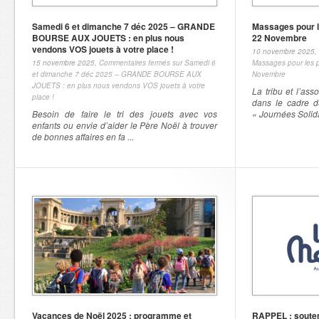
Samedi 6 et dimanche 7 déc 2025 – GRANDE
Massages pour le
BOURSE AUX JOUETS : en plus nous
22 Novembre
vendons VOS jouets à votre place !
10 novembre 2025,
15 novembre 2025,
Commentaires fermés
sur Samedi 6
Massages pour les pa
et dimanche 7 déc 2025 – GRANDE BOURSE AUX
Novembre
JOUETS : en plus nous vendons VOS jouets à votre
La tribu et l’as
place !
dans le cadre d
Besoin de faire le tri des jouets avec vos
« Journées Solida
enfants ou envie d’aider le Père Noël à trouver
de bonnes affaires en fa ...
Vacances de Noël 2025 : programme et
RAPPEL : soutene