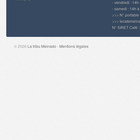
- vendredi : 14h 
- samedi : 14h 
>>> N° portable
>>> lecafemei
N° SIRET Café 
© 2026
La tribu Meinado
-
Mentions légales