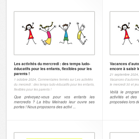
Les activités du mercredi : des temps ludo-
Vacances d’auto
éducatifs pour les enfants, flexibles pour les
encore à saisir l
parents !
21 septembre 2024
1 octobre 2024,
Commentaires fermés
sur Les activités
Vacances d’automne 
du mercredi : des temps ludo-éducatifs pour les enfants,
le mercredi 30 et jeu
flexibles pour les parents !
Voilà le progr
Que prévoyez-vous pour vos enfants les
activités et des 
mercredis ? La tribu Meinado leur ouvre ses
proposées lors de
portes ! Nous proposons des activi ...