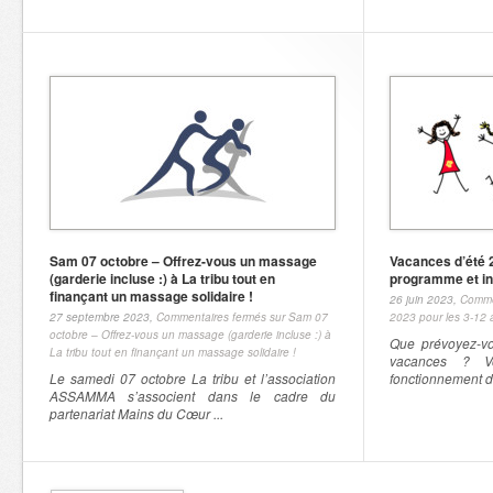
Sam 07 octobre – Offrez-vous un massage
Vacances d’été 2
(garderie incluse :) à La tribu tout en
programme et in
finançant un massage solidaire !
26 juin 2023,
Comme
27 septembre 2023,
Commentaires fermés
sur Sam 07
2023 pour les 3-12 a
octobre – Offrez-vous un massage (garderie incluse :) à
Que prévoyez-vo
La tribu tout en finançant un massage solidaire !
vacances ? V
Le samedi 07 octobre La tribu et l’association
fonctionnement de
ASSAMMA s’associent dans le cadre du
partenariat Mains du Cœur ...