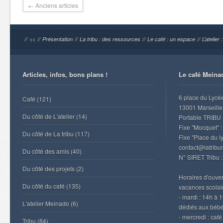
← Anciens articles
//
<<
//
Présentation
//
La tribu : des ressources
//
Le café : un espace
//
L’atelier
Articles, infos, bons plans !
Le café Meina
6 place du Lycé
Café
(121)
13001 Marseille
Du côté de L'atelier
(14)
Portable TRIBU 
Fixe "Mocquet" :
Du côté de La tribu
(117)
Fixe "Place du l
contact@latrib
Du côté des amis
(40)
N° SIRET Tribu 
Du côté des projets
(2)
Horaires d'ouvert
Du côté du café
(135)
vacances scolair
- mardi : 14h à 
L'atelier Meinado
(6)
dédiés aux béb
- mercredi : caf
Tribu
(84)