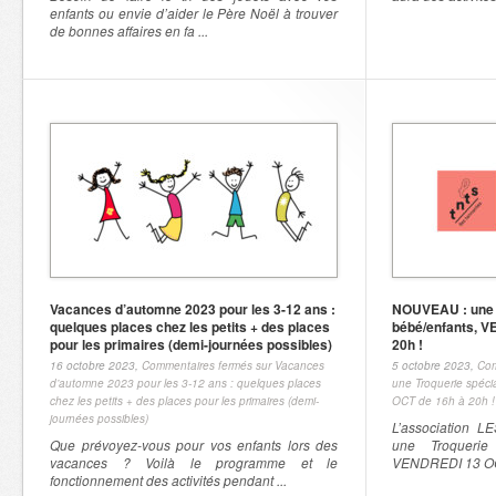
enfants ou envie d’aider le Père Noël à trouver
de bonnes affaires en fa ...
Vacances d’automne 2023 pour les 3-12 ans :
NOUVEAU : une T
quelques places chez les petits + des places
bébé/enfants, 
pour les primaires (demi-journées possibles)
20h !
16 octobre 2023,
Commentaires fermés
sur Vacances
5 octobre 2023,
Com
d’automne 2023 pour les 3-12 ans : quelques places
une Troquerie spéc
chez les petits + des places pour les primaires (demi-
OCT de 16h à 20h !
journées possibles)
L’association 
Que prévoyez-vous pour vos enfants lors des
une Troquerie
vacances ? Voilà le programme et le
VENDREDI 13 OCT
fonctionnement des activités pendant ...