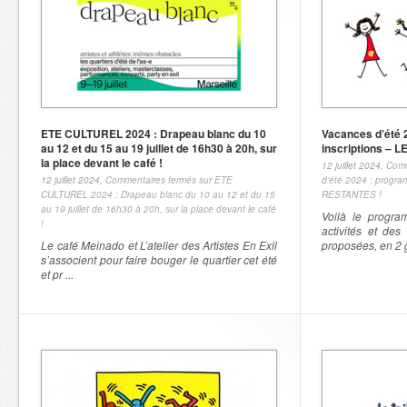
ETE CULTUREL 2024 : Drapeau blanc du 10
Vacances d’été 
au 12 et du 15 au 19 juillet de 16h30 à 20h, sur
inscriptions –
la place devant le café !
12 juillet 2024,
Comm
12 juillet 2024,
Commentaires fermés
sur ETE
d’été 2024 : progr
CULTUREL 2024 : Drapeau blanc du 10 au 12 et du 15
RESTANTES !
au 19 juillet de 16h30 à 20h, sur la place devant le café
Voilà le progr
!
activités et des 
Le café Meinado et L’atelier des Artistes En Exil
proposées, en 2 g
s’associent pour faire bouger le quartier cet été
et pr ...