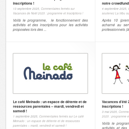
inscriptions !
notre crowdfundi
13 septembre 2025,
Commentaires fermés
sur
4 septembre 2025,
Vacances de Noël 2025 : programme et inscriptions !
soutenez La tribu su
Voilà le programme, le fonctionnement des
Après 10 (prem
activités et des inscriptions pour les activités
acharné au serv
proposées lors des ...
professionnels (
Le café Meinado : un espace de détente et de
Vacances d’été 
ressources parentales – mardi, vendredi et
inscriptions !
samedi !
3 mai 2025,
Commen
1 septembre 2025,
Commentaires fermés
sur Le café
2025 : programme et 
Meinado : un espace de détente et de ressources
Voilà le progr
parentales – mardi, vendredi et samedi !
activités et des 