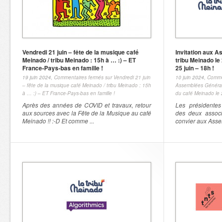
Vendredi 21 juin – fête de la musique café
Invitation aux 
Meinado / tribu Meinado : 15h à … :) – ET
tribu Meinado le 
France-Pays-bas en famille !
25 juin – 18h !
19 juin 2024,
Commentaires fermés
sur Vendredi 21 juin
10 juin 2024,
Comme
– fête de la musique café Meinado / tribu Meinado : 15h
Assemblées Générale
à … :) – ET France-Pays-bas en famille !
du café Meinado le 2
Après des années de COVID et travaux, retour
Les présidentes
aux sources avec la Fête de la Musique au café
des deux associ
Meinado !! :-D Et comme ...
convier aux Asse