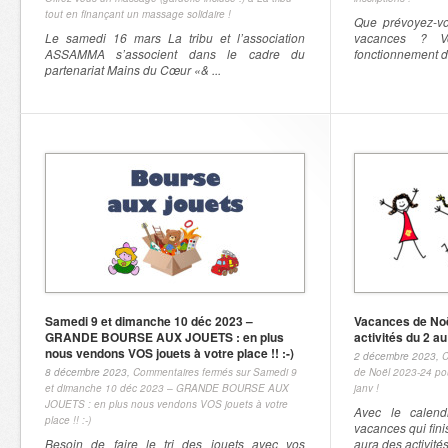
tout en finançant un massage solidaire !
Que prévoyez-vo
Le samedi 16 mars La tribu et l’association
vacances ? V
ASSAMMA s’associent dans le cadre du
fonctionnement de
partenariat Mains du Cœur «& ...
Samedi 9 et dimanche 10 déc 2023 –
Vacances de Noë
GRANDE BOURSE AUX JOUETS : en plus
activités du 2 au
nous vendons VOS jouets à votre place !! :-)
2 décembre 2023,
C
8 décembre 2023,
Commentaires fermés
sur Samedi 9
de Noël 2023-24 pour
et dimanche 10 déc 2023 – GRANDE BOURSE AUX
janv !
JOUETS : en plus nous vendons VOS jouets à votre
Avec le calend
place !! :-)
vacances qui finis
Besoin de faire le tri des jouets avec vos
aura des activités 