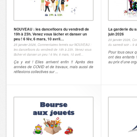
NOUVEAU : les dancefloors du vendredi de
La garderie du s
19h à 23h. Venez vous lâcher et danser un
juin 2026
peu ! 6 fév, 6 mars, 10 avril…
20 janvier 2026,
Com
25 janvier 2026,
Commentaires fermés
sur NOUVEAU :
du samedi soir – 9 &
les dancefloors du vendredi de 19h à 23h. Venez vous
Pour tous ceux qu
lâcher et danser un peu ! 6 fév, 6 mars, 10 avril…
ont des enfants 
Ça y est ! Elles arrivent enfin !! Après des
au prix d’une orga
années de COVID et de travaux, mais aussi de
réflexions collectives sur ...