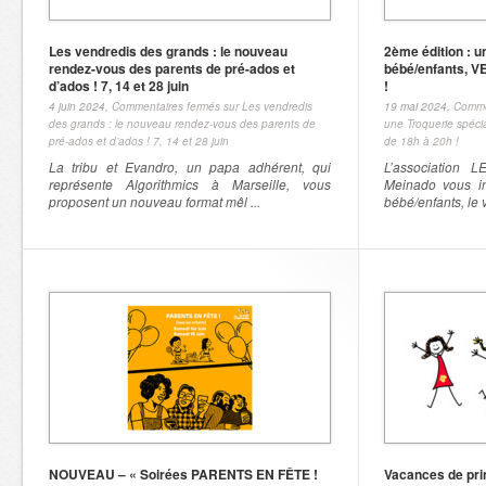
Les vendredis des grands : le nouveau
2ème édition : u
rendez-vous des parents de pré-ados et
bébé/enfants, V
d’ados ! 7, 14 et 28 juin
!
4 juin 2024,
Commentaires fermés
sur Les vendredis
19 mai 2024,
Comme
des grands : le nouveau rendez-vous des parents de
une Troquerie spéc
pré-ados et d’ados ! 7, 14 et 28 juin
de 18h à 20h !
La tribu et Evandro, un papa adhérent, qui
L’association
représente Algorithmics à Marseille, vous
Meinado vous in
proposent un nouveau format mêl ...
bébé/enfants, le 
NOUVEAU – « Soirées PARENTS EN FÊTE !
Vacances de pri