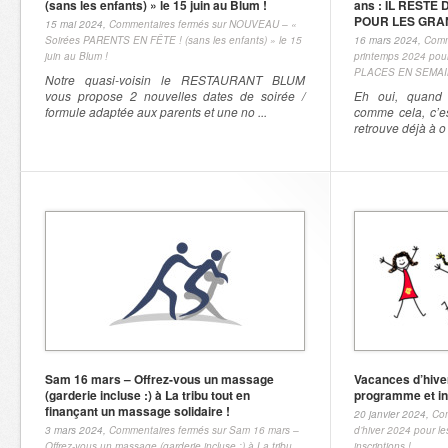
(sans les enfants) » le 15 juin au Blum !
ans : IL RESTE
POUR LES GRA
15 mai 2024,
Commentaires fermés
sur NOUVEAU – «
Soirées PARENTS EN FÊTE ! (sans les enfants) » le 15
16 mars 2024,
Comm
juin au Blum !
printemps 2024 pou
PLACES EN SEMAI
Notre quasi-voisin le RESTAURANT BLUM
vous propose 2 nouvelles dates de soirée /
Eh oui, quand 
formule adaptée aux parents et une no ...
comme cela, c’es
retrouve déjà à o 
Sam 16 mars – Offrez-vous un massage
Vacances d’hiver
(garderie incluse :) à La tribu tout en
programme et ins
finançant un massage solidaire !
20 janvier 2024,
Com
3 mars 2024,
Commentaires fermés
sur Sam 16 mars –
d’hiver 2024 pour l
Offrez-vous un massage (garderie incluse :) à La tribu
inscriptions !