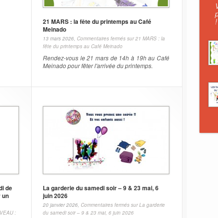
!
21 MARS : la fête du printemps au Café
Meinado
13 mars 2026,
Commentaires fermés
sur 21 MARS : la
fête du printemps au Café Meinado
Rendez-vous le 21 mars de 14h à 19h au Café
Meinado pour fêter l'arrivée du printemps.
di de
La garderie du samedi soir – 9 & 23 mai, 6
r un
juin 2026
20 janvier 2026,
Commentaires fermés
sur La garderie
VEAU :
du samedi soir – 9 & 23 mai, 6 juin 2026