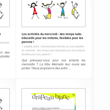
t
Les activités du mercredi : des temps ludo-
éducatifs pour les enfants, flexibles pour les
parents !
Vacances
1 octobre 2024,
Commentaires fermés
sur Les activités
du mercredi : des temps ludo-éducatifs pour les enfants,
ent des
flexibles pour les parents !
ctivités
Que prévoyez-vous pour vos enfants les
mercredis ? La tribu Meinado leur ouvre ses
portes ! Nous proposons des activi ...