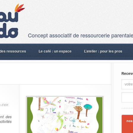
Concept associatif de ressourcerie parentale
: des ressources
Le café : un espace
L’atelier : pour les pros
Recevez
 d’été
ent des
nos
ctivités