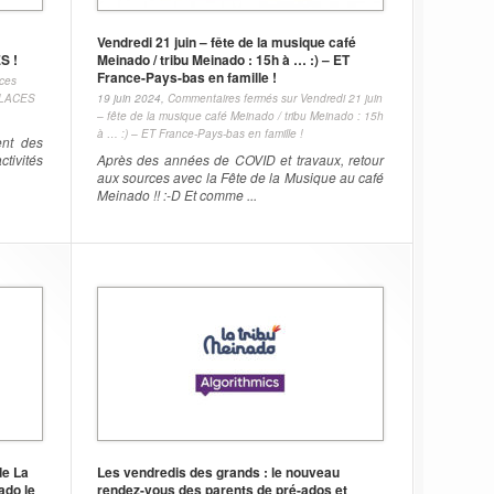
Vendredi 21 juin – fête de la musique café
S !
Meinado / tribu Meinado : 15h à … :) – ET
France-Pays-bas en famille !
ces
 PLACES
19 juin 2024,
Commentaires fermés
sur Vendredi 21 juin
– fête de la musique café Meinado / tribu Meinado : 15h
à … :) – ET France-Pays-bas en famille !
ent des
ctivités
Après des années de COVID et travaux, retour
aux sources avec la Fête de la Musique au café
Meinado !! :-D Et comme ...
de La
Les vendredis des grands : le nouveau
ado le
rendez-vous des parents de pré-ados et