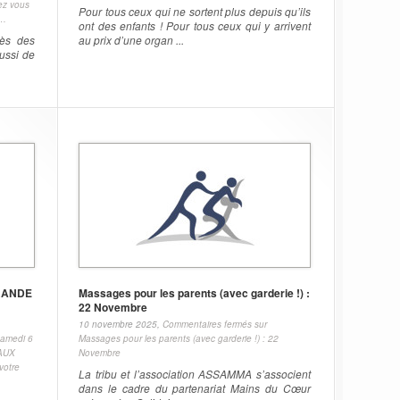
ez vous
Pour tous ceux qui ne sortent plus depuis qu’ils
l…
ont des enfants ! Pour tous ceux qui y arrivent
rès des
au prix d’une organ ...
ussi de
GRANDE
Massages pour les parents (avec garderie !) :
22 Novembre
10 novembre 2025,
Commentaires fermés
sur
amedi 6
Massages pour les parents (avec garderie !) : 22
AUX
Novembre
votre
La tribu et l’association ASSAMMA s’associent
dans le cadre du partenariat Mains du Cœur