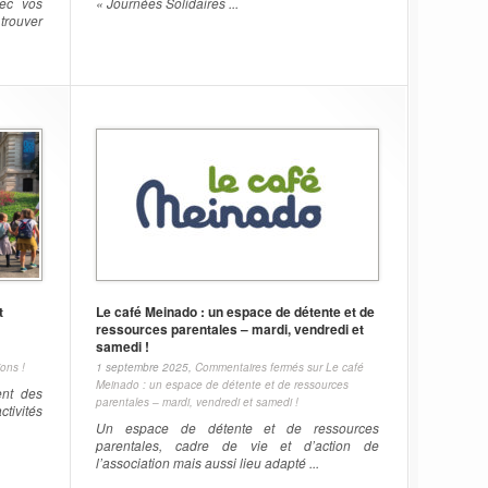
vec vos
« Journées Solidaires ...
 trouver
t
Le café Meinado : un espace de détente et de
ressources parentales – mardi, vendredi et
samedi !
ons !
1 septembre 2025,
Commentaires fermés
sur Le café
Meinado : un espace de détente et de ressources
ent des
parentales – mardi, vendredi et samedi !
ctivités
Un espace de détente et de ressources
parentales, cadre de vie et d’action de
l’association mais aussi lieu adapté ...