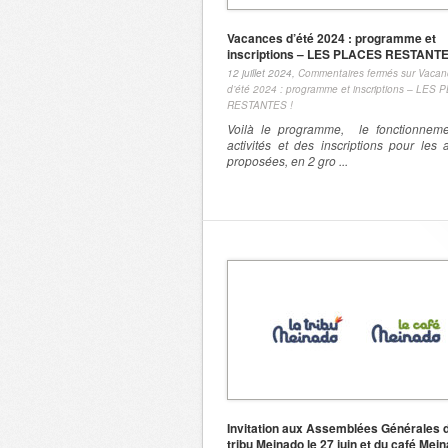
Vacances d’été 2024 : programme et
inscriptions – LES PLACES RESTANTE
12 juillet 2024,
Commentaires fermés
sur Vacan
d’été 2024 : programme et inscriptions – LES
RESTANTES !
Voilà le programme, le fonctionnem
activités et des inscriptions pour les a
proposées, en 2 gro ...
Invitation aux Assemblées Générales 
tribu Meinado le 27 juin et du café Mein