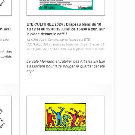
s
ETE CULTUREL 2024 : Drapeau blanc du 10
31 oct !
au 12 et du 15 au 19 juillet de 16h30 à 20h, sur
la place devant le café !
 saisir
12 juillet 2024,
Commentaires fermés
sur ETE
CULTUREL 2024 : Drapeau blanc du 10 au 12 et du 15
au 19 juillet de 16h30 à 20h, sur la place devant le café
ent des
!
ctivités
Le café Meinado et L’atelier des Artistes En Exil
s’associent pour faire bouger le quartier cet été
et pr ...