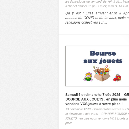
les dancefloors du vendredi de 19h à 23h. Ven
lâcher et danser un peu ! 6 fév, 6 mars, 10 avri
Ça y est ! Elles arrivent enfin !! Ap
années de COVID et de travaux, mais a
réflexions collectives sur ...
Samedi 6 et dimanche 7 déc 2025 – 
BOURSE AUX JOUETS : en plus nous
vendons VOS jouets à votre place !
15 novembre 2025,
Commentaires fermés
sur S
et dimanche 7 déc 2025 – GRANDE BOURSE 
JOUETS : en plus nous vendons VOS jouets à 
place !