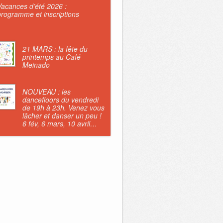
Vacances d’été 2026 :
programme et inscriptions
21 MARS : la fête du
printemps au Café
Meinado
NOUVEAU : les
dancefloors du vendredi
de 19h à 23h. Venez vous
lâcher et danser un peu !
6 fév, 6 mars, 10 avril…