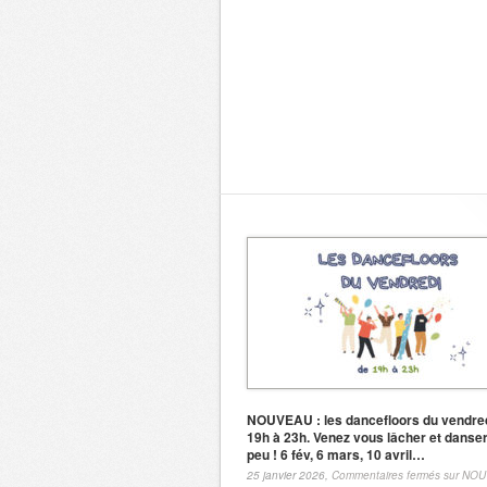
NOUVEAU : les dancefloors du vendre
19h à 23h. Venez vous lâcher et danse
peu ! 6 fév, 6 mars, 10 avril…
25 janvier 2026,
Commentaires fermés
sur NOU