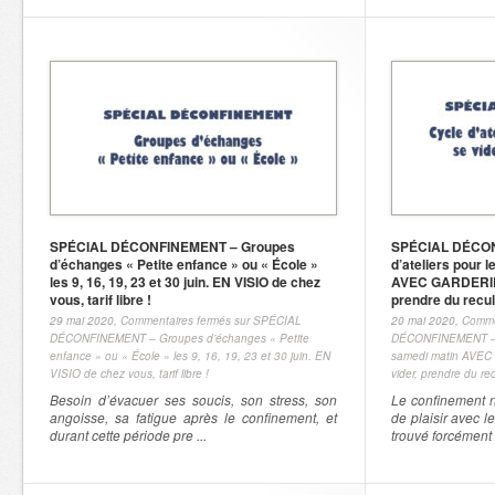
SPÉCIAL DÉCONFINEMENT – Groupes
SPÉCIAL DÉCON
d’échanges « Petite enfance » ou « École »
d’ateliers pour 
les 9, 16, 19, 23 et 30 juin. EN VISIO de chez
AVEC GARDERIE, à
vous, tarif libre !
prendre du recul
29 mai 2020,
Commentaires fermés
sur SPÉCIAL
20 mai 2020,
Comme
DÉCONFINEMENT – Groupes d’échanges « Petite
DÉCONFINEMENT – Cyc
enfance » ou « École » les 9, 16, 19, 23 et 30 juin. EN
samedi matin AVEC 
VISIO de chez vous, tarif libre !
vider, prendre du rec
Besoin d’évacuer ses soucis, son stress, son
Le confinement n
angoisse, sa fatigue après le confinement, et
de plaisir avec l
durant cette période pre ...
trouvé forcément .