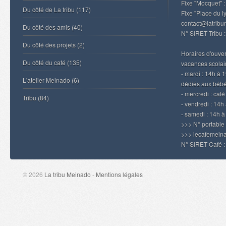
Fixe "Mocquet" :
Du côté de La tribu
(117)
Fixe "Place du l
contact@latrib
Du côté des amis
(40)
N° SIRET Tribu 
Du côté des projets
(2)
Horaires d'ouvert
Du côté du café
(135)
vacances scolair
- mardi : 14h à 
L'atelier Meinado
(6)
dédiés aux béb
- mercredi : caf
Tribu
(84)
- vendredi : 14h 
- samedi : 14h 
>>> N° portable
>>> lecafemei
N° SIRET Café 
© 2026
La tribu Meinado
-
Mentions légales