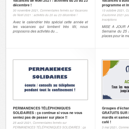
Vacances de Noël 2021 : activités du 20 au 23
Vacances d’auto
décembre !
programme et in
30 novembre 2021,
Commentaires fermés
sur Vacances
13 octobre 2021,
Co
de Noël 2021 : activités du 20 au 23 décembre !
d’automne 2021 pou
inscriptions
Avec le calendrier très spécial cette année et
les vacances qui tombent très tôt, nous
MISE A JOUR A
proposons des activités du ...
Semaine du 25 a
places pour le me
PERMANENCES TÉLÉPHONIQUES
Groupes d’écha
SOLIDAIRES : ça continue si vous ne vous
GRATUITS SUR PL
sentez pas de passer sur place !!
mardis et samedi
café !
25 août 2021,
Commentaires fermés
sur
PERMANENCES TÉLÉPHONIQUES SOLIDAIRES : ça
3 mai 2021,
Commen