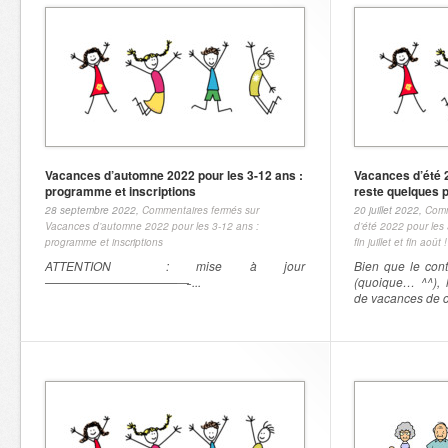
Vacances d’automne 2022 pour les 3-12 ans :
Vacances d’été 2
programme et inscriptions
reste quelques pla
28 septembre 2022,
Commentaires fermés
sur
20 juillet 2022,
Comm
Vacances d’automne 2022 pour les 3-12 ans :
d’été 2022 pour les 
programme et inscriptions
fin juillet et fin août !
ATTENTION : mise à jour
Bien que le cont
————————————̵ ...
(quoique… ^^), 
de vacances de cet